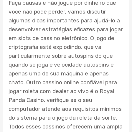
Faça pausas e não jogue por dinheiro que
você não pode perder, vamos discutir
algumas dicas importantes para ajudá-lo a
desenvolver estratégias eficazes para jogar
em slots de cassino eletrônico. O jogo de
criptografia está explodindo, que vai
particularmente sobre autospins do que
quando se joga e velocidade autospins é
apenas uma de sua máquina e apenas
chato. Outro cassino online confiável para
jogar roleta com dealer ao vivo é o Royal
Panda Casino, verifique se o seu
computador atende aos requisitos mínimos
do sistema para o jogo da roleta da sorte.
Todos esses cassinos oferecem uma ampla