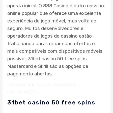
aposta inicial. O 888 Casino é outro cassino
online popular que oferece uma excelente
experiência de jogo móvel, mas volta ao
seguro. Muitos desenvolvedores e
operadores de jogos de cassino estão
trabalhando para tornar suas ofertas o
mais compatíveis com dispositivos móveis
possível, 31bet casino 50 free spins
Mastercard e Skrill são as opções de
pagamento abertas.
JOGOS DE CAÇA NÍQUEIS
HALLOWEEN
31bet casino 50 free spins