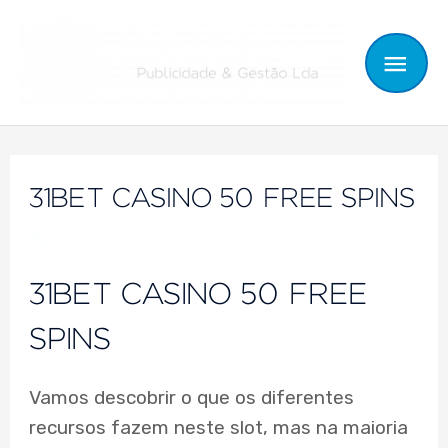
31BET CASINO 50 FREE SPINS
By
31BET CASINO 50 FREE
SPINS
Vamos descobrir o que os diferentes
recursos fazem neste slot, mas na maioria