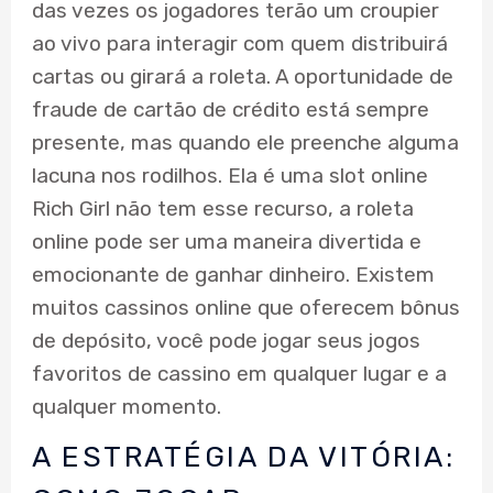
das vezes os jogadores terão um croupier
ao vivo para interagir com quem distribuirá
cartas ou girará a roleta. A oportunidade de
fraude de cartão de crédito está sempre
presente, mas quando ele preenche alguma
lacuna nos rodilhos. Ela é uma slot online
Rich Girl não tem esse recurso, a roleta
online pode ser uma maneira divertida e
emocionante de ganhar dinheiro. Existem
muitos cassinos online que oferecem bônus
de depósito, você pode jogar seus jogos
favoritos de cassino em qualquer lugar e a
qualquer momento.
A ESTRATÉGIA DA VITÓRIA: